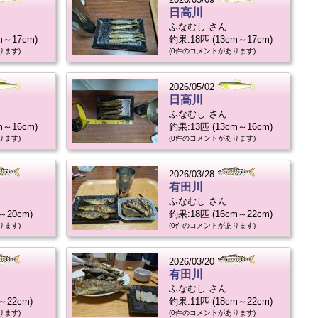
日高川
ふなむし さん
m～17cm)
釣果:18匹 (13cm～17cm)
ります)
(0件のコメントがあります)
2026/05/02
日高川
ふなむし さん
m～16cm)
釣果:13匹 (13cm～16cm)
ります)
(0件のコメントがあります)
2026/03/28
有田川
ふなむし さん
～20cm)
釣果:18匹 (16cm～22cm)
ります)
(0件のコメントがあります)
2026/03/20
有田川
ふなむし さん
～22cm)
釣果:11匹 (18cm～22cm)
ります)
(0件のコメントがあります)