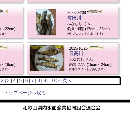
2026/03/08
有田川
ふなむし さん
m～22cm)
釣果:10匹 (17cm～22cm)
ります)
(0件のコメントがあります)
2025/10/26
日高川
ふなむし さん
m～18cm)
釣果:27匹 (15cm～24cm)
ります)
(0件のコメントがあります)
|
2
|
3
|
4
|
5
|
6
|
7
|
8
|
9
|
10
>> 次へ
トップページへ戻る