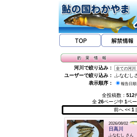
河川で絞り込み：
ユーザーで絞り込み：
ふなむし
表示順序：
報告日順
全投稿数：
512
全
26
ページ中
1
ペ
前へ <<
1
2026/08/02
日高川
ふなむし さん