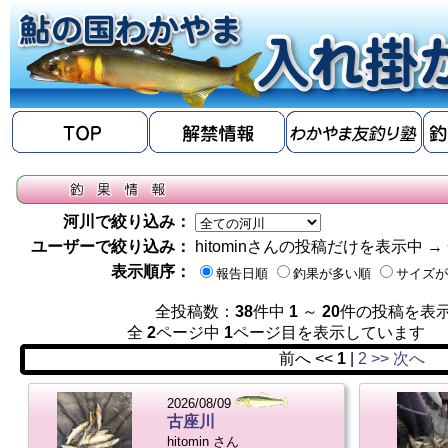
河川で絞り込み：
ユーザーで絞り込み：
hitominさんの投稿だけを表示中 →
表示順序：
報告日順
釣果が多い順
サイズが
全投稿数：
38
件中
1
～
20
件の投稿を表
全
2
ページ中
1
ページ目を表示していま
前へ <<
1
|
2
>> 次へ
2026/08/09
古座川
hitomin さん