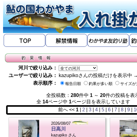
河川で絞り込み：
ユーザーで絞り込み：
kazupikoさんの投稿だけを表示中 
表示順序：
報告日順
釣果が多い順
サイズが
全投稿数：
280
件中
1
～
20
件の投稿を表
全
14
ページ中
1
ページ目を表示していま
前へ <<
1
|
2
|
3
|
4
|
5
|
6
|
7
|
8
|
9
|
1
2026/08/07
日高川
kazupiko さん