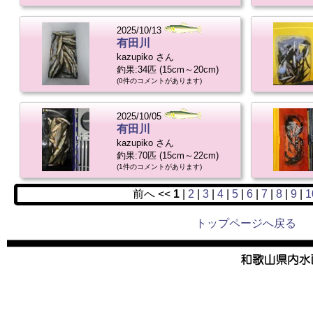
2025/10/13
有田川
kazupiko さん
釣果:34匹 (15cm～20cm)
(0件のコメントがあります)
2025/10/05
有田川
kazupiko さん
釣果:70匹 (15cm～22cm)
(1件のコメントがあります)
前へ <<
1
|
2
|
3
|
4
|
5
|
6
|
7
|
8
|
9
|
1
トップページへ戻る