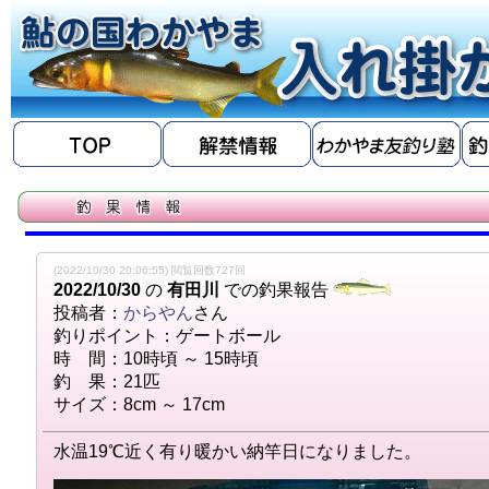
(2022/10/30 20:06:55) 閲覧回数727回
2022/10/30
の
有田川
での釣果報告
投稿者：
からやん
さん
釣りポイント：ゲートボール
時 間：10時頃 ～ 15時頃
釣 果：21匹
サイズ：8cm ～ 17cm
水温19℃近く有り暖かい納竿日になりました。