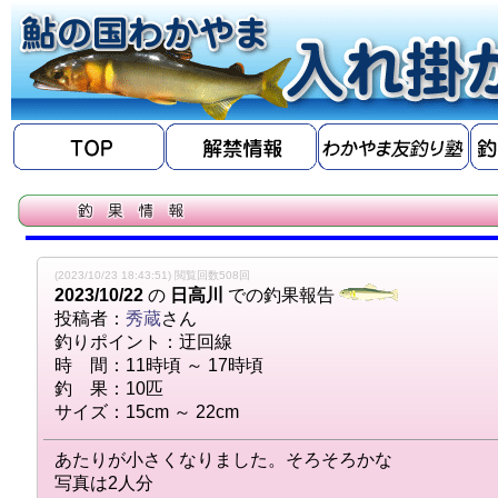
(2023/10/23 18:43:51) 閲覧回数508回
2023/10/22
の
日高川
での釣果報告
投稿者：
秀蔵
さん
釣りポイント：迂回線
時 間：11時頃 ～ 17時頃
釣 果：10匹
サイズ：15cm ～ 22cm
あたりが小さくなりました。そろそろかな
写真は2人分