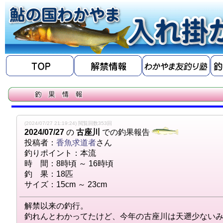
(2024/07/27 21:19:24) 閲覧回数353回
2024/07/27
の
古座川
での釣果報告
投稿者：
香魚求道者
さん
釣りポイント：本流
時 間：8時頃 ～ 16時頃
釣 果：18匹
サイズ：15cm ～ 23cm
解禁以来の釣行。
釣れんとわかってたけど、今年の古座川は天遡少ない