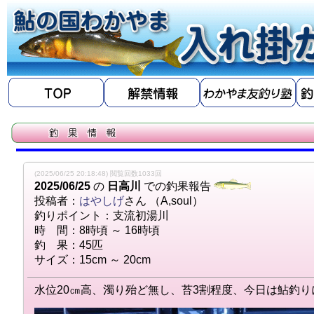
(2025/06/25 20:18:48) 閲覧回数1033回
2025/06/25
の
日高川
での釣果報告
投稿者：
はやしげ
さん （A,soul）
釣りポイント：支流初湯川
時 間：8時頃 ～ 16時頃
釣 果：45匹
サイズ：15cm ～ 20cm
水位20㎝高、濁り殆ど無し、苔3割程度、今日は鮎釣