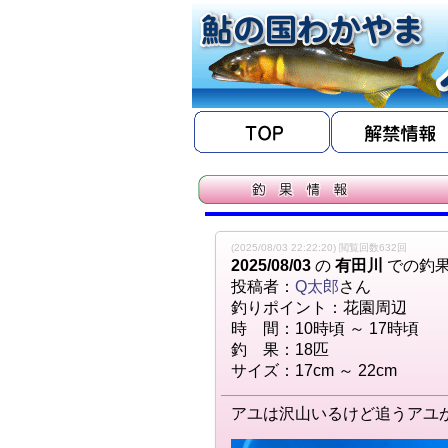
(2025/08/03 22:22:20) 閲覧回数632回
2025/08/03
の
有田川
での釣
投稿者：
Q太郎
さん
釣りポイント：花園周辺
時 間：10時頃 ～ 17時頃
釣 果：18匹
サイズ：17cm ～ 22cm
アユは沢山いるけど追うアユ