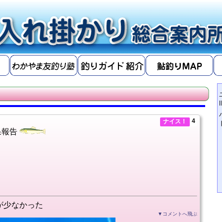
4
ナイス！
果報告
が少なかった
▼コメントへ飛ぶ