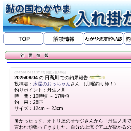
(2025/08/04 19:37:45) 閲覧回数740回
2025/08/04
の
日高川
での釣果報告
投稿者：
床屋のおっちゃん
さん （月曜釣り師！）
釣りポイント：丹生ノ川
時 間：10時頃 ～ 17時頃
釣 果：28匹
サイズ：12cm ～ 23cm
暑かったっす。オトリ屋のオヤジさんから「丹生ノ川
言われ頑張ってきました。自分の上流でアユが掛かる