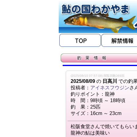
(2025/08/10 07:57:08) 閲覧回数369回
2025/08/09
の
日高川
での釣
投稿者：
アイネスフウジン
さ
釣りポイント：龍神
時 間：9時頃 ～ 18時頃
釣 果：25匹
サイズ：16cm ～ 23cm
松阪食堂さんで焼いてもらい
龍神の鮎は美味い