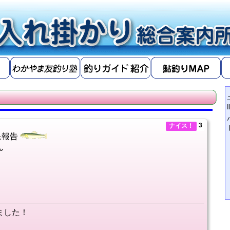
3
ナイス！
果報告
ん
ました！