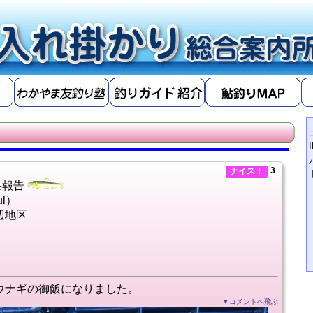
3
ナイス！
果報告
ul）
辺地区
ウナギの御飯になりました。
▼コメントへ飛ぶ