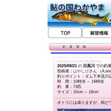
(2025/09/21 20:23:43) 閲覧回数343回
2025/09/21
の
日高川
での釣
投稿者：
はやしげ
さん （A,so
釣りポイント：ダム下本流川
時 間：10時頃 ～ 16時頃
釣 果：73匹
サイズ：10cm ～ 16cm
オトリには成りますが、殆ど