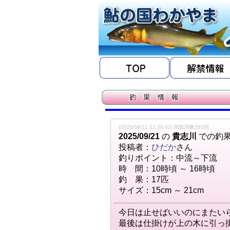
(2025/09/21 21:28:42) 閲覧回数283回
2025/09/21
の
貴志川
での釣
投稿者：
ひだか
さん
釣りポイント：中流～下流
時 間：10時頃 ～ 16時頃
釣 果：17匹
サイズ：15cm ～ 21cm
今日は止せばいいのにまたい
最後は仕掛けが上の木に引っ