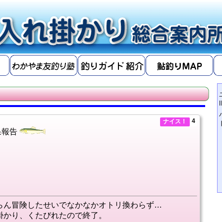
4
ナイス！
果報告
らん冒険したせいでなかなかオトリ換わらず…
掛かり、くたびれたので終了。