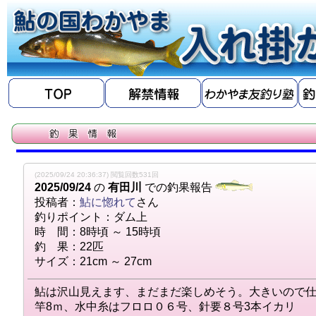
(2025/09/24 20:36:37) 閲覧回数531回
2025/09/24
の
有田川
での釣果報告
投稿者：
鮎に惚れて
さん
釣りポイント：ダム上
時 間：8時頃 ～ 15時頃
釣 果：22匹
サイズ：21cm ～ 27cm
鮎は沢山見えます、まだまだ楽しめそう。大きいので
竿8ｍ、水中糸はフロロ０６号、針要８号3本イカリ