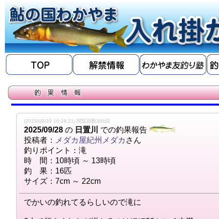
(2025/09/29 16:18:21) 閲覧回数366回
2025/09/28
の
日置川
での釣果報告
投稿者：
メダカ屋紀州メダカ
さん
釣りポイント：滝
時 間：10時頃 ～ 13時頃
釣 果：16匹
サイズ：7cm ～ 22cm
でかいの釣れてるらしいので滝に