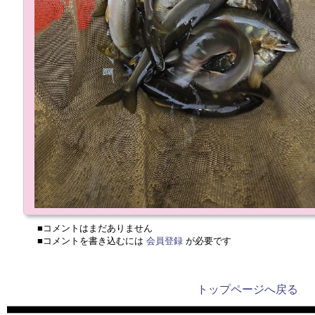
■コメントはまだありません
■コメントを書き込むには
会員登録
が必要です
トップページへ戻る