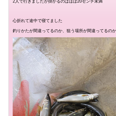
2人で行きましたが掛かるのはほぼ20センチ未満
心折れて途中で寝てました
釣りかたが間違ってるのか、狙う場所が間違ってるの