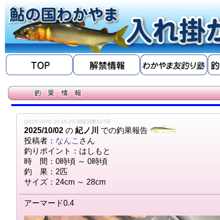
(2025/10/02 20:15:25) 閲覧回数527回
2025/10/02
の
紀ノ川
での釣果報告
投稿者：
なんこ
さん
釣りポイント：はしもと
時 間：0時頃 ～ 0時頃
釣 果：2匹
サイズ：24cm ～ 28cm
アーマード0.4