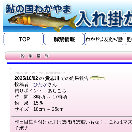
(2025/10/02 21:27:00) 閲覧回数338回
2025/10/02
の
貴志川
での釣果報告
投稿者：
ひだか
さん
釣りポイント：あちこち
時 間：8時頃 ～ 17時頃
釣 果：15匹
サイズ：18cm ～ 25cm
昨日目星を付けた所はほぼほぼ追いもなく、これはマ
チポチ。