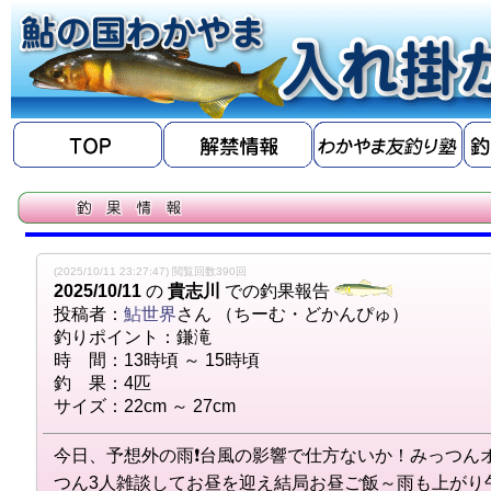
(2025/10/11 23:27:47) 閲覧回数390回
2025/10/11
の
貴志川
での釣果報告
投稿者：
鮎世界
さん （ちーむ・どかんぴゅ）
釣りポイント：鎌滝
時 間：13時頃 ～ 15時頃
釣 果：4匹
サイズ：22cm ～ 27cm
今日、予想外の雨❗台風の影響で仕方ないか！みっつん
つん3人雑談してお昼を迎え結局お昼ご飯～雨も上がり