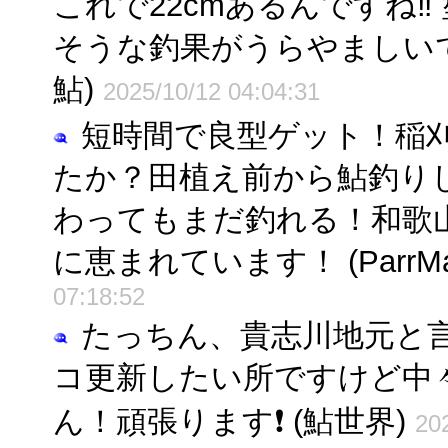
これで22cmあるんですね‼️
そうな釣果がうらやましいです(
鮎)
2025/10/12 04:04:31
短時間で良型ゲット！稲
たか？田植え前から鮎釣り
わってもまだ釣れる！和歌
に恵まれています！ (ParrMa
07:18:52
たっちん、貴志川地元と
コ更新したい所ですけど中
ん！頑張ります❗ (鮎世界)
20