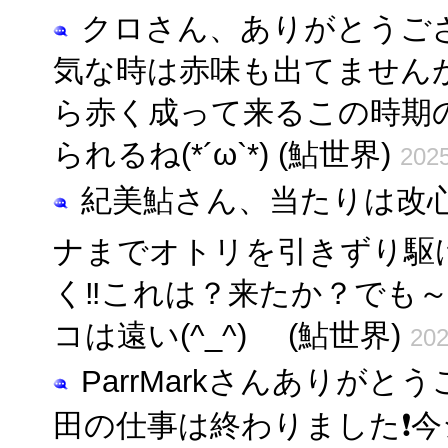
クロさん、ありがとうご
気な時は赤味も出てません
ら赤く成って来るこの時期
られるね(*´ω`*) (鮎世界)
2025
紀美鮎さん、当たりは改心
ナまでオトリを引きずり駆
く‼️これは？来たか？でも
コは遠い(^_^)ゞ (鮎世界)
202
ParrMarkさんありがと
田の仕事は終わりました❗