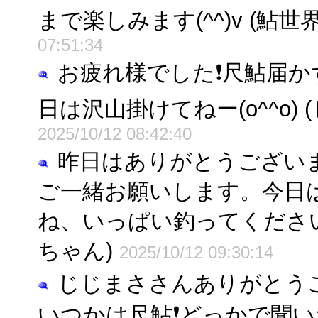
まで楽しみます(^^)v (鮎世
07:51:34
お疲れ様でした❗️尺鮎届か
日は沢山掛けてねー(o^^o) 
2025/10/12 08:42:40
昨日はありがとうござい
ご一緒お願いします。今日
ね、いっぱい釣ってくださいね
ちゃん)
2025/10/12 09:30:14
じじまささんありがとう
いつかは尺鮎❗どっかで聞