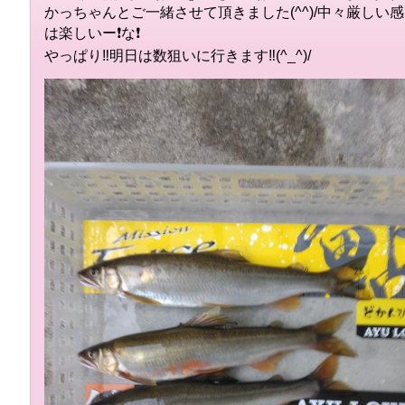
かっちゃんとご一緒させて頂きました(^^)/中々厳し
は楽しいー❗な❗
やっぱり‼️明日は数狙いに行きます‼️(^_^)/