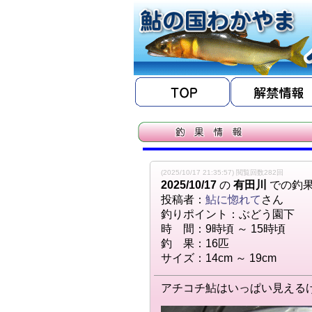
(2025/10/17 21:35:57) 閲覧回数282回
2025/10/17
の
有田川
での釣
投稿者：
鮎に惚れて
さん
釣りポイント：ぶどう園下
時 間：9時頃 ～ 15時頃
釣 果：16匹
サイズ：14cm ～ 19cm
アチコチ鮎はいっぱい見える