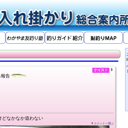
3
ナイス！
果報告
けどなかなか追わない
▼コメントへ飛ぶ