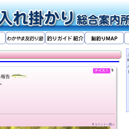
5
ナイス！
果報告
ん
▼コメントへ飛ぶ