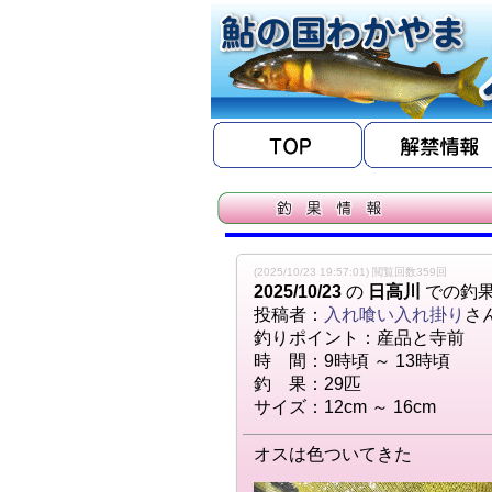
(2025/10/23 19:57:01) 閲覧回数359回
2025/10/23
の
日高川
での釣
投稿者：
入れ喰い入れ掛り
さ
釣りポイント：産品と寺前
時 間：9時頃 ～ 13時頃
釣 果：29匹
サイズ：12cm ～ 16cm
オスは色ついてきた