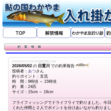
(2026/05/02 20:38:30) 閲覧回数212回
2026/05/02
の
日置川
での釣果報告
投稿者：
あつ
さん
釣りポイント：支流
時 間：9時頃 ～ 15時頃
釣 果：24匹
サイズ：15cm ～ 18cm
フライフィッシングでドライフライで釣りました。今
くれた仲間と２人でポイントを分けあいながら釣りま