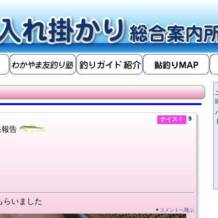
9
ナイス！
果報告
もらいました
▼コメントへ飛ぶ