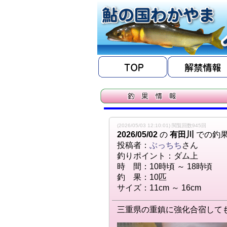
(2026/05/03 12:10:01) 閲覧回数945回
2026/05/02
の
有田川
での釣
投稿者：
ぶっちち
さん
釣りポイント：ダム上
時 間：10時頃 ～ 18時頃
釣 果：10匹
サイズ：11cm ～ 16cm
三重県の重鎮に強化合宿して