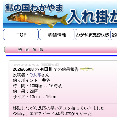
(2026/05/08 21:00:22) 閲覧回数901回
2026/05/08
の
有田川
での釣果報告
投稿者：
Q太郎
さん
釣りポイント：井谷
時 間：10時頃 ～ 16時頃
釣 果：29匹
サイズ：13cm ～ 16cm
移動しながら反応の早いアユを拾っていきました
今日は、エアスピード6.0号3本が良かった