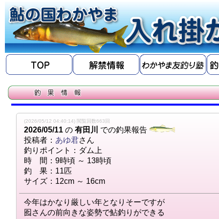
(2026/05/12 04:40:14) 閲覧回数663回
2026/05/11
の
有田川
での釣果報告
投稿者：
あゆ君
さん
釣りポイント：ダム上
時 間：9時頃 ～ 13時頃
釣 果：11匹
サイズ：12cm ～ 16cm
今年はかなり厳しい年となりそーですが
囮さんの前向きな姿勢で鮎釣りができる