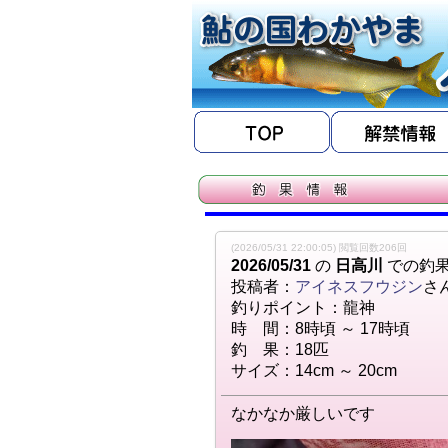
(2026/05/31 22:00:05) 閲覧回数206回
2026/05/31
の
日高川
での釣
投稿者：
アイネスフウジン
さ
釣りポイント：龍神
時 間：8時頃 ～ 17時頃
釣 果：18匹
サイズ：14cm ～ 20cm
なかなか厳しいです