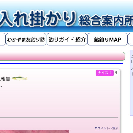
4
ナイス！
果報告
ん
▼コメントへ飛ぶ