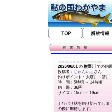
(2026/06/01 19:45:20) 閲覧回数534回
2026/06/01
の
熊野川
での釣
投稿者：
じゅんいち
さん
釣りポイント：大塔川・請川
時 間：5時頃 ～ 14時頃
釣 果：36匹
サイズ：15cm ～ 19cm
ナワバリ鮎を釣り切ってしま
の後に期待します。