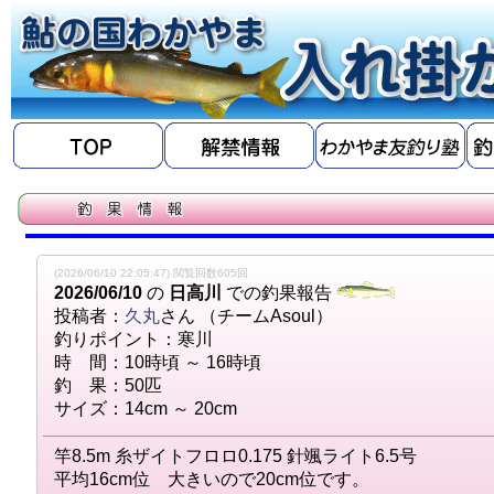
(2026/06/10 22:05:47) 閲覧回数605回
2026/06/10
の
日高川
での釣果報告
投稿者：
久丸
さん （チームAsoul）
釣りポイント：寒川
時 間：10時頃 ～ 16時頃
釣 果：50匹
サイズ：14cm ～ 20cm
竿8.5m 糸ザイトフロロ0.175 針颯ライト6.5号
平均16cm位 大きいので20cm位です。