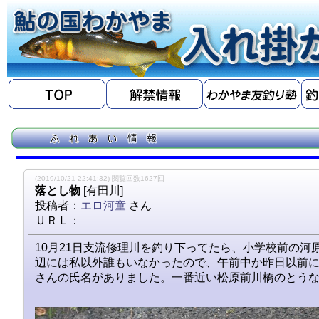
(2019/10/21 22:41:32) 閲覧回数1627回
落とし物
[有田川]
投稿者：
エロ河童
さん
ＵＲＬ：
10月21日支流修理川を釣り下ってたら、小学校前の河
辺には私以外誰もいなかったので、午前中か昨日以前
さんの氏名がありました。一番近い松原前川橋のとう