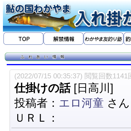
(2022/07/15 00:35:37) 閲覧回数1141
仕掛けの話
[日高川]
投稿者：
エロ河童
さん
ＵＲＬ：