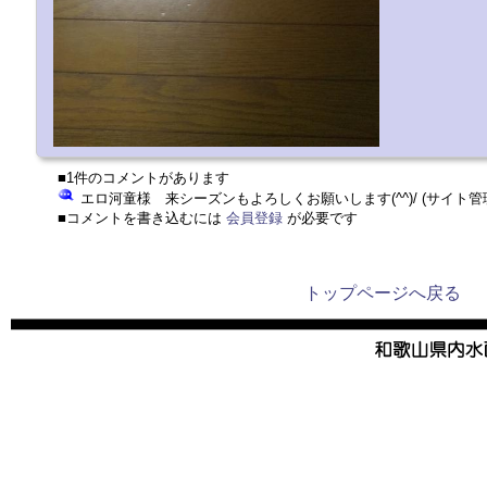
■1件のコメントがあります
エロ河童様 来シーズンもよろしくお願いします(^^)/ (サイト管
■コメントを書き込むには
会員登録
が必要です
トップページへ戻る