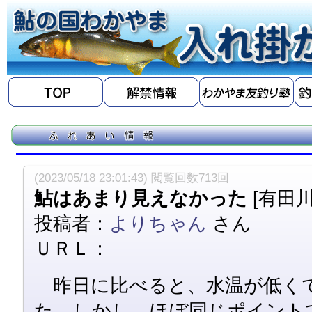
(2023/05/18 23:01:43) 閲覧回数713回
鮎はあまり見えなかった
[有田川
投稿者：
よりちゃん
さん
ＵＲＬ：
昨日に比べると、水温が低く
た。しかし、ほぼ同じポイント