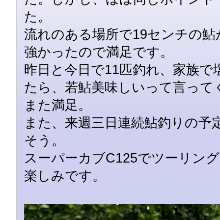
た。
流れのある場所で19センチの鮎
強かったので満足です。
昨日と今日で11匹釣れ、家族で
たら、若鮎美味しいって言って
また満足。
また、来週三日連続鮎釣りの予
そう。
スーパーカブC125でツーリン
楽しみです。