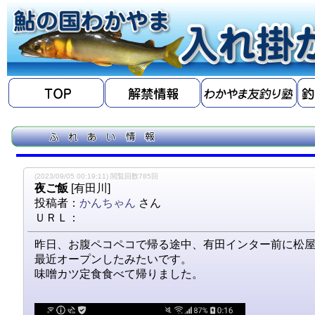
(2023/09/05 00:19:11) 閲覧回数785回
夜ご飯
[有田川]
投稿者：
かんちゃん
さん
ＵＲＬ：
昨日、お腹ペコペコで帰る途中、有田インター前に松屋&
最近オープンしたみたいです。
味噌カツ定食食べて帰りました。