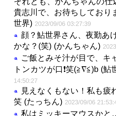
それとも、かんちゃんの仕
貴志川で、お待ちしております(
世界)
2023/09/06 03:27:39
顔？鮎世界さん、夜勤あ
かな？(笑) (かんちゃん)
2023
ご飯とみそ汁が目で、キ
トンカツが口❗笑(≧∇≦)b (鮎
14:50:27
見えなくもない！私も疲
笑 (たっちん)
2023/09/06 21:53:
私はミッキーマウスかと…⁉ (