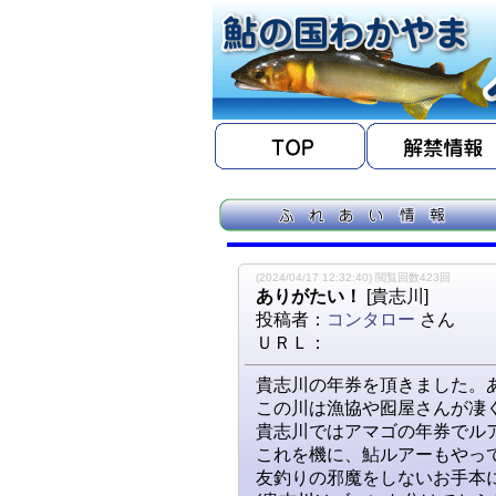
(2024/04/17 12:32:40) 閲覧回数423回
ありがたい！
[貴志川]
投稿者：
コンタロー
さん
ＵＲＬ：
貴志川の年券を頂きました。
この川は漁協や囮屋さんが凄
貴志川ではアマゴの年券でル
これを機に、鮎ルアーもやっ
友釣りの邪魔をしないお手本になり