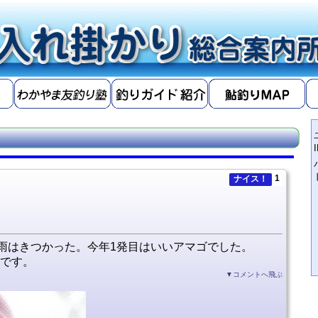
1
ナイス！
雨はきつかった。今年1発目はいいアマゴでした。
稿です。
▼コメントへ飛ぶ