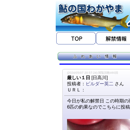
(2024/05/07 20:57:24) 閲覧回数460回
厳しい１日
[日高川]
投稿者：
ビルダー英二
さん
ＵＲＬ：
今日が私の解禁日 この時期の
6匹の釣果なのでこちらに投