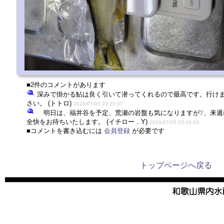
■2件のコメントがあります
深みで掛かる鮎は良く引いて潜ってくれるので最高です。行け
さい。 (トトロ)
2024/07/05 23:20:47
明日は、福井谷を予定、荒瀬の岩盤も気になりますが❔、来週
全快をお待ちいたします。 (イチロー．Y)
2024/07/05 23:49:10
■コメントを書き込むには
会員登録
が必要です
トップページへ戻る