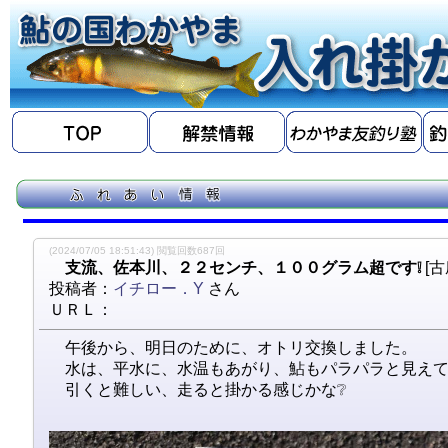
(2024/07/05 18:51:43) 閲覧回数687回
支流、佐本川、２２センチ、１００グラム超です❕
[古
投稿者：
イチロー．Y
さん
ＵＲＬ：
午後から、明日のために、オトリ交換しました。
水は、平水に、水温もあがり、鮎もパラパラと見えて
引くと難しい、走ると掛かる感じかな❔