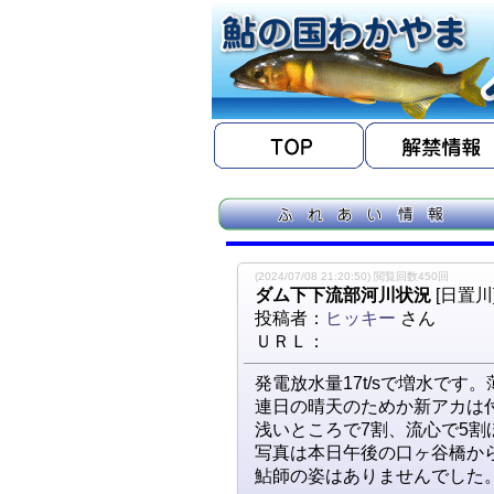
(2024/07/08 21:20:50) 閲覧回数450回
ダム下下流部河川状況
[日置川
投稿者：
ヒッキー
さん
ＵＲＬ：
発電放水量17t/sで増水です
連日の晴天のためか新アカは
浅いところで7割、流心で5割
写真は本日午後の口ヶ谷橋か
鮎師の姿はありませんでした