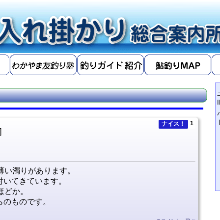
1
ナイス！
]
。薄い濁りがあります。
付いてきています。
ほどか。
らのものです。
。