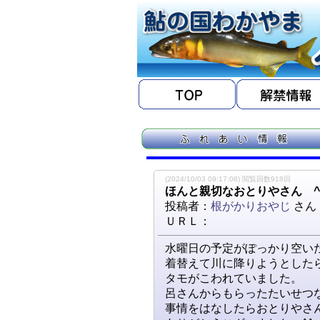
(2024/10/03 09:17:08) 閲覧回数918回
ほんと親切なおとりやさん ^
投稿者：
根がかりおやじ
さん
ＵＲＬ：
水曜日の予定がぽっかり空いた
着替えて川に降りようとした
タモがこわれていました。
呂さんからもらったたいせつ
事情をはなしたらおとりやさん