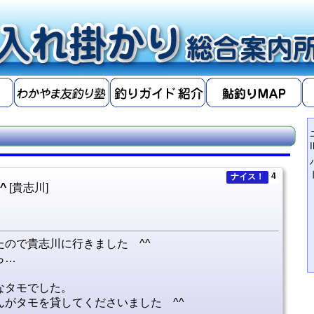
4
ナイス！
^
[貴志川]
ので貴志川に行きました ^^
ら…
なタモでした。
がタモを貸してくださいました ^^