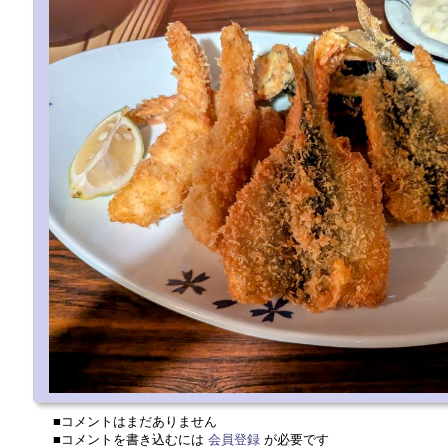
■コメントはまだありません
■コメントを書き込むには
会員登録
が必要です