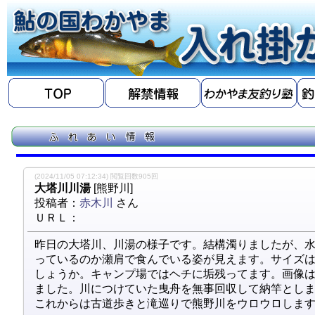
(2024/11/05 07:12:34) 閲覧回数905回
大塔川川湯
[熊野川]
投稿者：
赤木川
さん
ＵＲＬ：
昨日の大塔川、川湯の様子です。結構濁りましたが、
っているのか瀬肩で食んでいる姿が見えます。サイズ
しょうか。キャンプ場ではヘチに垢残ってます。画像
ました。川につけていた曳舟を無事回収して納竿とし
これからは古道歩きと滝巡りで熊野川をウロウロしま