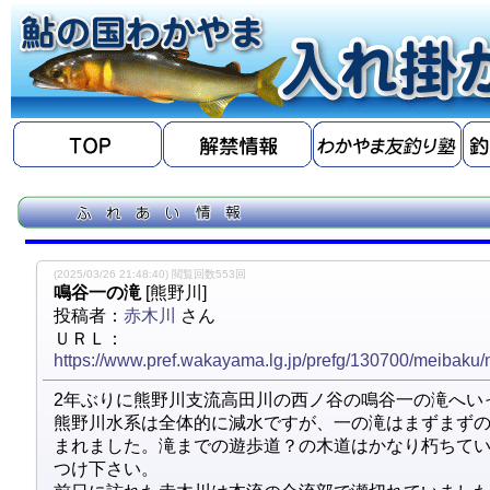
(2025/03/26 21:48:40) 閲覧回数553回
鳴谷一の滝
[熊野川]
投稿者：
赤木川
さん
ＵＲＬ：
https://www.pref.wakayama.lg.jp/prefg/130700/meibaku
2年ぶりに熊野川支流高田川の西ノ谷の鳴谷一の滝へい
熊野川水系は全体的に減水ですが、一の滝はまずまず
まれました。滝までの遊歩道？の木道はかなり朽ちて
つけ下さい。