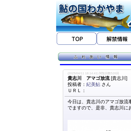
(2025/04/11 18:14:41) 閲覧回数526回
貴志川 アマゴ放流
[貴志川]
投稿者：
紀美鮎
さん
ＵＲＬ：
今日は、貴志川のアマゴ放流
でますので、是非、貴志川に