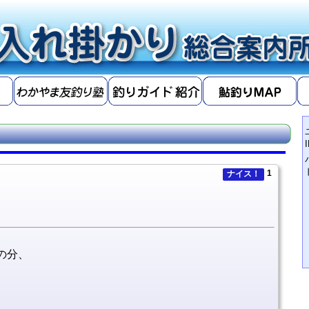
1
ナイス！
の分、