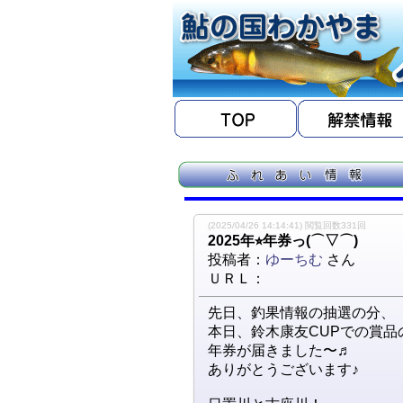
(2025/04/26 14:14:41) 閲覧回数331回
2025年⭐︎年券っ(⌒▽⌒)
投稿者：
ゆーちむ
さん
ＵＲＬ：
先日、釣果情報の抽選の分、
本日、鈴木康友CUPでの賞品
年券が届きました〜♬
ありがとうございます♪