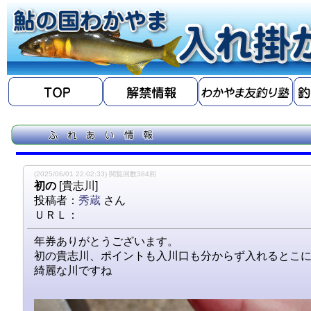
(2025/06/01 22:02:33) 閲覧回数384回
初の
[貴志川]
投稿者：
秀蔵
さん
ＵＲＬ：
年券ありがとうございます。
初の貴志川、ポイントも入川口も分からず入れるとこ
綺麗な川ですね