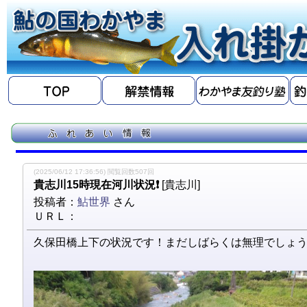
(2025/06/12 17:36:56) 閲覧回数507回
貴志川15時現在河川状況❗
[貴志川]
投稿者：
鮎世界
さん
ＵＲＬ：
久保田橋上下の状況です！まだしばらくは無理でしょ