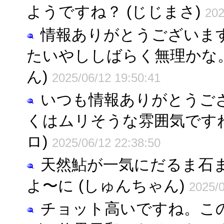
ようですね？ (じじまさ)
202
情報ありがとうございま
たいやししばらく無理かな。
ん)
2025/06/12 19:50:41
いつも情報ありがとうご
くはムリそうな雰囲気ですねぇ(
ロ)
2025/06/12 22:38:50
天然鮎が一気にだるま石
よ〜に (しゅんちゃん)
2025/0
チョット高いですね。こ