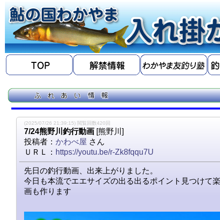
(2025/07/26 21:39:15) 閲覧回数420回
7/24熊野川釣行動画
[熊野川]
投稿者：
かわべ屋
さん
ＵＲＬ：
https://youtu.be/r-Zk8fqqu7U
先日の釣行動画、出来上がりました。
今日も本流でエエサイズの出る出るポイント見つけて
画も作ります