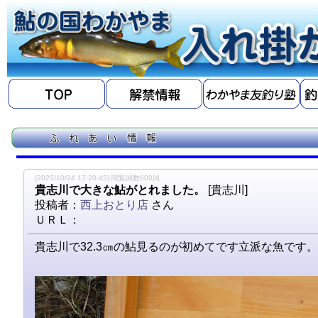
(2025/10/24 17:20:45) 閲覧回数600回
貴志川で大きな鮎がとれました。
[貴志川]
投稿者：
西上おとり店
さん
ＵＲＬ：
貴志川で32.3㎝の鮎見るのが初めてです立派な魚です。