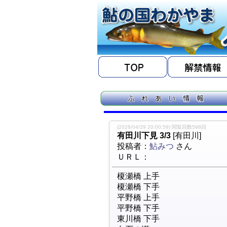
(2026/04/29 20:00:59) 閲覧回数598回
有田川下見 3/3
[有田川]
投稿者：
鮎みつ
さん
ＵＲＬ：
榎瀬橋 上手
榎瀬橋 下手
平野橋 上手
平野橋 下手
東川橋 下手