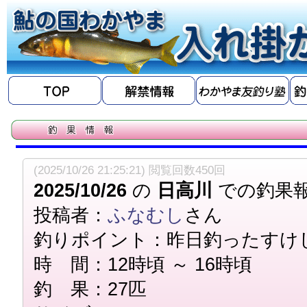
(2025/10/26 21:25:21) 閲覧回数450回
2025/10/26
の
日高川
での釣果
投稿者：
ふなむし
さん
釣りポイント：昨日釣ったすけ
時 間：12時頃 ～ 16時頃
釣 果：27匹