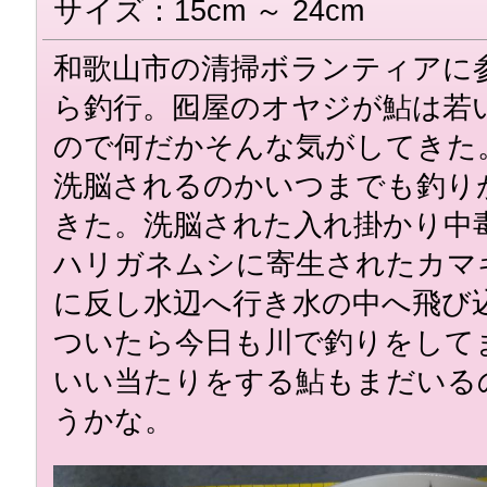
サイズ：15cm ～ 24cm
和歌山市の清掃ボランティアに
ら釣行。囮屋のオヤジが鮎は若
ので何だかそんな気がしてきた
洗脳されるのかいつまでも釣り
きた。洗脳された入れ掛かり中
ハリガネムシに寄生されたカマ
に反し水辺へ行き水の中へ飛び
ついたら今日も川で釣りをして
いい当たりをする鮎もまだいる
うかな。